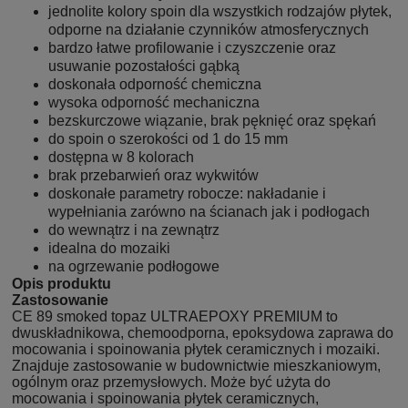
jednolite kolory spoin dla wszystkich rodzajów płytek,
odporne na działanie czynników atmosferycznych
bardzo łatwe profilowanie i czyszczenie oraz
usuwanie pozostałości gąbką
doskonała odporność chemiczna
wysoka odporność mechaniczna
bezskurczowe wiązanie, brak pęknięć oraz spękań
do spoin o szerokości od 1 do 15 mm
dostępna w 8 kolorach
brak przebarwień oraz wykwitów
doskonałe parametry robocze: nakładanie i
wypełniania zarówno na ścianach jak i podłogach
do wewnątrz i na zewnątrz
idealna do mozaiki
na ogrzewanie podłogowe
Opis produktu
Zastosowanie
CE 89 smoked topaz ULTRAEPOXY PREMIUM to
dwuskładnikowa, chemoodporna, epoksydowa zaprawa do
mocowania i spoinowania płytek ceramicz­nych i mozaiki.
Znajduje zastosowanie w budownictwie mieszkanio­wym,
ogólnym oraz przemysłowych. Może być użyta do
mocowania i spoinowania płytek ceramicznych,