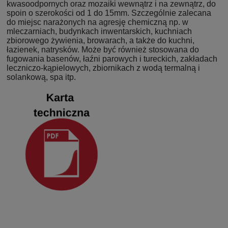
kwasoodpornych oraz mozai­ki wewnątrz i na zewnątrz, do
spoin o szerokości od 1 do 15mm. Szczególnie zalecana
do miejsc narażonych na agresję chemiczną np. w
mleczarniach, budynkach inwentarskich, kuchniach
zbiorowe­go żywienia, browarach, a także do kuchni,
łazienek, natrysków. Mo­że być również stosowana do
fugowania basenów, łaźni parowych i tureckich, zakładach
leczniczo-kąpielowych, zbiornikach z wodą ter­malną i
solankową, spa itp.