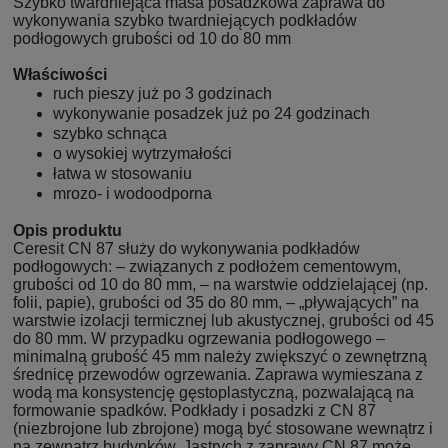
Szybko twardniejąca masa posadzkowa zaprawa do
wykonywania szybko twardniejących podkładów
podłogowych grubości od 10 do 80 mm
Właściwości
ruch pieszy już po 3 godzinach
wykonywanie posadzek już po 24 godzinach
szybko schnąca
o wysokiej wytrzymałości
łatwa w stosowaniu
mrozo- i wodoodporna
Opis produktu
Ceresit CN 87 służy do wykonywania podkładów
podłogowych: – związanych z podłożem cementowym,
grubości od 10 do 80 mm, – na warstwie oddzielającej (np.
folii, papie), grubości od 35 do 80 mm, – „pływających” na
warstwie izolacji termicznej lub akustycznej, grubości od 45
do 80 mm. W przypadku ogrzewania podłogowego –
minimalną grubość 45 mm należy zwiększyć o zewnętrzną
średnicę przewodów ogrzewania. Zaprawa wymieszana z
wodą ma konsystencję gęstoplastyczną, pozwalającą na
formowanie spadków. Podkłady i posadzki z CN 87
(niezbrojone lub zbrojone) mogą być stosowane wewnątrz i
na zewnątrz budynków. Jastrych z zaprawy CN 87 może