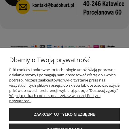
Dbamy o Twoją prywatność
KONTAKT
Pliki cookies i pokrewne im technologie umożliwiają poprawne
działanie strony i pomagają nam dostosować ofertę do Twoich
potrzeb. Możesz zaakceptować wykorzystanie przez nas
wszystkich tych plików i przejść do sklepu lub dostosować użycie
MOJE KONTO
plików do swoich preferencji, wybierając opcję "Dostosuj zgody"
Więcej o plikach cookies przeczytasz w naszej Polityce
prywatności.
AKTUALNOŚCI
ZAAKCEPTUJ TYLKO NIEZBĘDNE
DOSTAWA I PŁATNOŚĆ