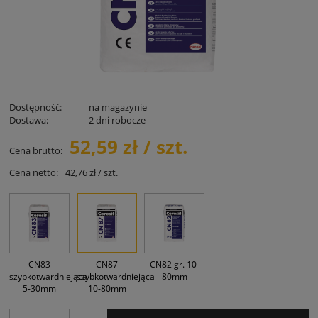
Dostępność:
na magazynie
Dostawa:
2 dni robocze
52,59 zł / szt.
Cena brutto:
Cena netto:
42,76 zł / szt.
CN83
CN87
CN82 gr. 10-
szybkotwardniejąca
szybkotwardniejąca
80mm
5-30mm
10-80mm