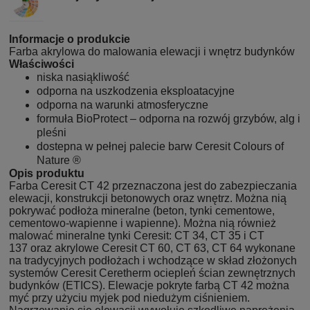
Informacje o produkcie
Farba akrylowa do malowania elewacji i wnętrz budynków
Właściwości
niska nasiąkliwość
odporna na uszkodzenia eksploatacyjne
odporna na warunki atmosferyczne
formuła BioProtect – odporna na rozwój grzybów, alg i
pleśni
dostepna w pełnej palecie barw Ceresit Colours of
Nature ®
Opis produktu
Farba Ceresit CT 42 przeznaczona jest do zabezpieczania
elewacji, konstrukcji betonowych oraz wnętrz. Można nią
pokrywać podłoża mineralne (beton, tynki cementowe,
cementowo-wapienne i wapienne). Można nią również
malować mineralne tynki Ceresit:
CT 34
,
CT 35
i
CT
137
oraz akrylowe Ceresit
CT 60
, CT 63,
CT 64
wykonane
na tradycyjnych podłożach i wchodzące w skład złożonych
systemów Ceresit Ceretherm ociepleń ścian zewnętrznych
budynków (ETICS). Elewacje pokryte farbą CT 42 można
myć przy użyciu myjek pod niedużym ciśnieniem.