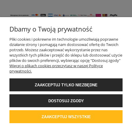
Dbamy o Twoją prywatność
KONTAKT
Pliki cookies i pokrewne im technologie umożliwiają poprawne
działanie strony i pomagają nam dostosować ofertę do Twoich
potrzeb. Możesz zaakceptować wykorzystanie przez nas
wszystkich tych plików i przejść do sklepu lub dostosować użycie
MOJE KONTO
plików do swoich preferencji, wybierając opcję "Dostosuj zgody"
Więcej o plikach cookies przeczytasz w naszej Polityce
prywatności.
AKTUALNOŚCI
ZAAKCEPTUJ TYLKO NIEZBĘDNE
DOSTAWA I PŁATNOŚĆ
DOSTOSUJ ZGODY
REGULAMINY
ZAAKCEPTUJ WSZYSTKIE