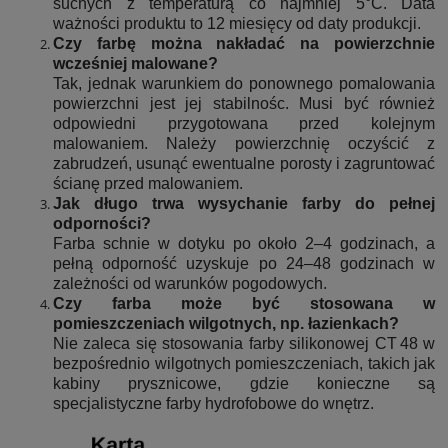
suchych z temperaturą co najmniej 5°C. Data
ważności produktu to 12 miesięcy od daty produkcji.
Czy farbę można nakładać na powierzchnie
wcześniej malowane?
Tak, jednak warunkiem do ponownego pomalowania
powierzchni jest jej stabilnośc. Musi być również
odpowiedni przygotowana przed kolejnym
malowaniem. Należy powierzchnię oczyścić z
zabrudzeń, usunąć ewentualne porosty i zagruntować
ścianę przed malowaniem.
Jak długo trwa wysychanie farby do pełnej
odporności?
Farba schnie w dotyku po około 2–4 godzinach, a
pełną odporność uzyskuje po 24–48 godzinach w
zależności od warunków pogodowych.
Czy farba może być stosowana w
pomieszczeniach wilgotnych, np. łazienkach?
Nie zaleca się stosowania farby silikonowej CT 48 w
bezpośrednio wilgotnych pomieszczeniach, takich jak
kabiny prysznicowe, gdzie konieczne są
specjalistyczne farby hydrofobowe do wnętrz.