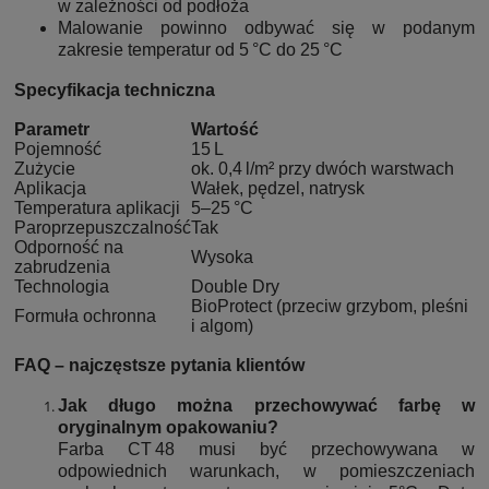
w zależności od podłoża
Malowanie powinno odbywać się w podanym
zakresie temperatur od 5 °C do 25 °C
Specyfikacja techniczna
Parametr
Wartość
Pojemność
15 L
Zużycie
ok. 0,4 l/m² przy dwóch warstwach
Aplikacja
Wałek, pędzel, natrysk
Temperatura aplikacji
5–25 °C
Paroprzepuszczalność
Tak
Odporność na
Wysoka
zabrudzenia
Technologia
Double Dry
BioProtect (przeciw grzybom, pleśni
Formuła ochronna
i algom)
FAQ – najczęstsze pytania klientów
Jak długo można przechowywać farbę w
oryginalnym opakowaniu?
Farba CT 48 musi być przechowywana w
odpowiednich warunkach, w pomieszczeniach