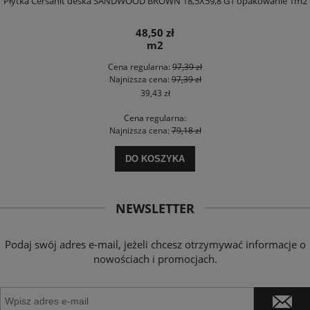
Płytka Cersanit deska SANDWOOD BROWN 18,5X59,8 G1 opakowanie 1m2
48,50 zł
m2
Cena regularna:
97,39 zł
Najniższa cena:
97,39 zł
39,43 zł
Cena regularna:
Najniższa cena:
79,18 zł
DO KOSZYKA
NEWSLETTER
Podaj swój adres e-mail, jeżeli chcesz otrzymywać informacje o
nowościach i promocjach.