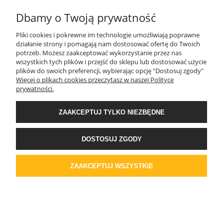
Dbamy o Twoją prywatność
KONTAKT
Pliki cookies i pokrewne im technologie umożliwiają poprawne
działanie strony i pomagają nam dostosować ofertę do Twoich
potrzeb. Możesz zaakceptować wykorzystanie przez nas
wszystkich tych plików i przejść do sklepu lub dostosować użycie
MOJE KONTO
plików do swoich preferencji, wybierając opcję "Dostosuj zgody"
Więcej o plikach cookies przeczytasz w naszej Polityce
prywatności.
AKTUALNOŚCI
ZAAKCEPTUJ TYLKO NIEZBĘDNE
DOSTAWA I PŁATNOŚĆ
DOSTOSUJ ZGODY
REGULAMINY
ZAAKCEPTUJ WSZYSTKIE
POKAŻ PEŁNĄ WERSJĘ STRONY
Sklep internetowy Shoper Premium