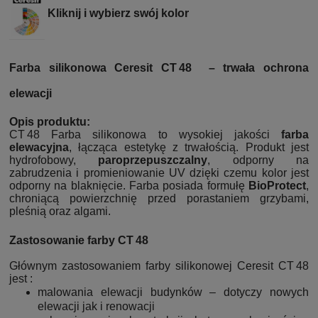
Kliknij i wybierz swój kolor
Farba silikonowa Ceresit CT
48
– trwa
ła ochrona
elewacji
Opis produktu:
CT 48 Farba silikonowa to wysokiej jakości
farba
elewacyjna
, łącząca estetykę z trwałością. Produkt jest
hydrofobowy,
paroprzepuszczalny
, odporny na
zabrudzenia i promieniowanie UV dzięki czemu kolor jest
odporny na blaknięcie. Farba posiada formułę
BioProtect
,
chroniącą powierzchnię przed porastaniem grzybami,
pleśnią oraz algami.
Zastosowanie farby CT
48
Głównym zastosowaniem farby silikonowej Ceresit CT 48
jest :
malowania elewacji budynków – dotyczy nowych
elewacji jak i renowacji