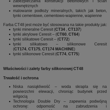
zabezpieczania konstrukcji betonowych i ścian
wewnętrznych
malowanie podłoży mineralnych, takich jak beton,
tynki cementowe, cementowo-wapienne, wapienne
Farba CT48 jest może być stosowana na takie produkty jak:
tynki mineralne Ceresit (
CT34
,
CT137
)
tynki akrylowe Ceresit – (
CT60
,
CT64
)
tynki silikatowe Ceresit – (
CT72
)
tynki silikatowo – silikonowe Ceresit
(
CT174
,
CT175
,
CT174
MACHINE
)
tynki silikonowe Ceresit (
CT74
,
CT75
)
Właściwości i zalety farby silikonowej CT48
Trwałość i ochrona
Niska nasiąkliwość – woda skrapla się na
powierzchni elewacji, chroniąc budynek przed
wilgocią
Technologia Double Dry – zapewnia podwójną
ochronę: odporność na zabrudzenia i