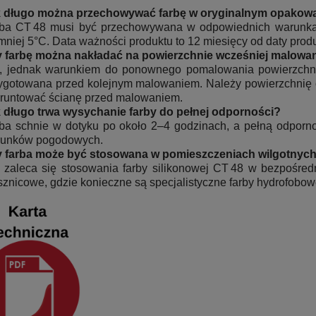
 długo można przechowywać farbę w oryginalnym opakow
ba CT 48 musi być przechowywana w odpowiednich warunkac
mniej 5°C. Data ważności produktu to 12 miesięcy od daty produ
 farbę można nakładać na powierzchnie wcześniej malowa
, jednak warunkiem do ponownego pomalowania powierzchni j
ygotowana przed kolejnym malowaniem. Należy powierzchnię o
runtować ścianę przed malowaniem.
 długo trwa wysychanie farby do pełnej odporności?
ba schnie w dotyku po około 2–4 godzinach, a pełną odporn
unków pogodowych.
 farba może być stosowana w pomieszczeniach wilgotnych,
 zaleca się stosowania farby silikonowej CT 48 w bezpośredn
sznicowe, gdzie konieczne są specjalistyczne farby hydrofobow