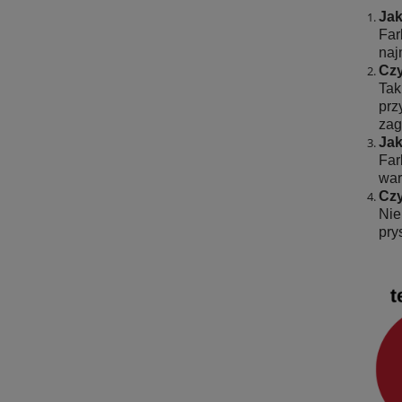
Jak
Far
naj
Czy
Tak
prz
zag
Jak
Far
war
Czy
Nie
pry