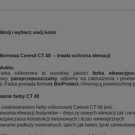
iknij i wybierz swój kolor
likonowa Ceresit CT
48
– trwa
ła ochrona elewacji
duktu:
arba silikonowa to wysokiej jakości
farba elewacyjna
bowy,
paroprzepuszczalny
, odporny na zabrudzenia i promi
ie. Farba posiada formułę
BioProtect
, chroniącą powierzchnię 
wanie farby CT
48
zastosowaniem farby silikonowej Ceresit CT 48 jest :
owania elewacji budynków – dotyczy nowych elewacji jak i ren
ezpieczania konstrukcji betonowych i ścian wewnętrznych
owanie podłoży mineralnych, takich jak beton, tynki cemento