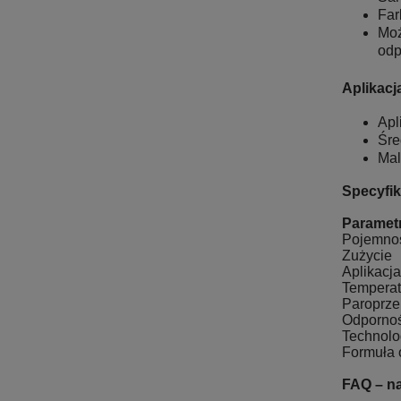
Far
Moż
odp
Aplikacj
Apl
Śre
Mal
Specyfik
Paramet
Pojemno
Zużycie
Aplikacja
Temperatu
Paroprze
Odpornoś
Technolo
Formuła 
FAQ – na