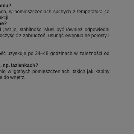
aniu?
h, w pomieszczeniach suchych z temperaturą co
kcji.
ne?
est jej stabilnośc. Musi być również odpowiedni
czyścić z zabrudzeń, usunąć ewentualne porosty i
ość uzyskuje po 24–48 godzinach w zależności od
 np. łazienkach?
io wilgotnych pomieszczeniach, takich jak kabiny
e do wnętrz.