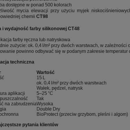
ba dostępne w ponad 500 kolorach
liwość mycia elewacji przy użyciu myjek niskociśnieniowy
owiedniej chemii
CT98
a i wydajność farby silikonowej CT48
ikacja farby ręczna lub natryskowa
dnie zużycie: ok. 0,4 l/m² przy dwóch warstwach, w zależności 
owanie powinno odbywać się w podanym zakresie temperatur o
acja techniczna
r
Wartość
ść
15 L
ok. 0,4 l/m² przy dwóch warstwach
Wałek, pędzel, natrysk
ra aplikacji
5–25 °C
puszczalność
Tak
ć na zabrudzenia
Wysoka
gia
Double Dry
ochronna
BioProtect (przeciw grzybom, pleśni i algom)
jczęstsze pytania klientów