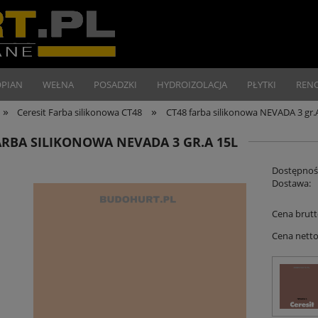
OPIAN
WEŁNA
POSADZKI
HYDROIZOLACJA
PŁYTKI
REN
»
»
Ceresit Farba silikonowa CT48
CT48 farba silikonowa NEVADA 3 gr.
ARBA SILIKONOWA NEVADA 3 GR.A 15L
Dostępnoś
Dostawa:
Cena brutt
Cena netto