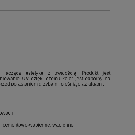
, łącząca estetykę z trwałością. Produkt jest
eniowanie UV dzięki czemu kolor jest odporny na
przed porastaniem grzybami, pleśnią oraz algami.
owacji
we, cementowo-wapienne, wapienne