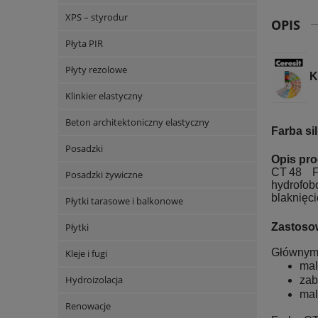
XPS – styrodur
OPIS
Płyta PIR
Płyty rezolowe
Kl
Klinkier elastyczny
Beton architektoniczny elastyczny
Farba si
Posadzki
Opis pro
CT 48 F
Posadzki żywiczne
hydrofo
blaknięc
Płytki tarasowe i balkonowe
Zastoso
Płytki
Głównym 
Kleje i fugi
mal
Hydroizolacja
zab
mal
Renowacje