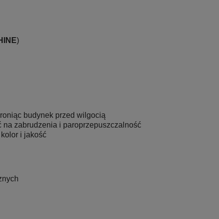
HINE
)
hroniąc budynek przed wilgocią
 na zabrudzenia i paroprzepuszczalność
kolor i jakość
znych