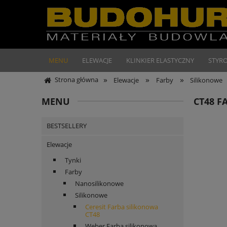
MENU
ELEWACJE
KLINKIER ELASTYCZNY
STYR
»
»
»
Strona główna
Elewacje
Farby
Silikonowe
MENU
CT48 F
BESTSELLERY
Elewacje
Tynki
Farby
Nanosilikonowe
Silikonowe
Ceresit Farba silikonowa
CT48
Weber Farba silikonowa