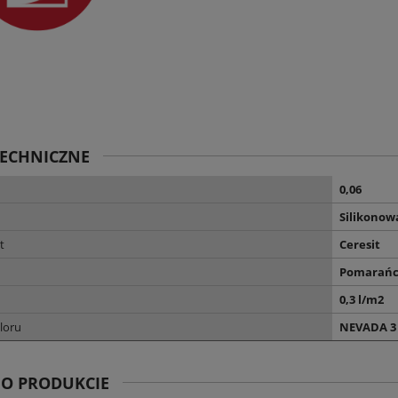
TECHNICZNE
0,06
Silikonow
t
Ceresit
Pomarań
0,3 l/m2
loru
NEVADA 3
 O PRODUKCIE