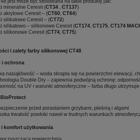
48 jest może być stosowana na takie produkty jak:
ki mineralne Ceresit (
CT34
,
CT137
)
ki akrylowe Ceresit – (
CT60
,
CT64
)
ki silikatowe Ceresit – (
CT72
)
ki silikatowo – silikonowe Ceresit (
CT174
,
CT175
,
CT174
MAC
ki silikonowe Ceresit (
CT74
,
CT75
)
ści i zalety farby silikonowej CT48
 i ochrona
ka nasiąkliwość – woda skrapla się na powierzchni elewacji, c
hnologia Double Dry – zapewnia podwójną ochronę: odporność
orność na UV i warunki atmosferyczne – farba długo utrzymuje 
BioProtect
ezpieczenie przed porastaniem grzybami, pleśnią i algami
oka trwałość powłoki nawet w trudnych warunkach atmosferyc
 i komfort użytkowania
oczyszcząca powierzchnia