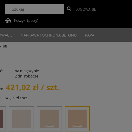
LOGOWANIE
Koszyk:
(pusty)
OWACJE
NAPRAWA I OCHRONA BETONU
PAPA
A 15L
ć:
na magazynie
2 dni robocze
421,02 zł / szt.
o:
:
342,29 zł / szt.