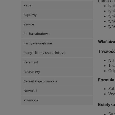
Farba CT
Papa
tyn
tyn
Zaprawy
tyn
tyn
Żywice
tyn
Sucha zabudowa
Właściwo
Farby wewnętrzne
Trwałość
Piany silikony uszczelniacze
Nis
Keramzyt
Tec
Odp
Bestsellery
Formuła 
Ceresit kleje promocja
Zab
Nowości
Wys
Promocje
Estetyka
Sam