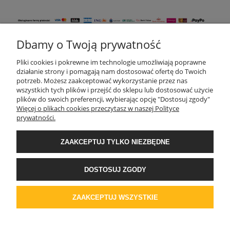
Dbamy o Twoją prywatność
KONTAKT
Pliki cookies i pokrewne im technologie umożliwiają poprawne
działanie strony i pomagają nam dostosować ofertę do Twoich
potrzeb. Możesz zaakceptować wykorzystanie przez nas
wszystkich tych plików i przejść do sklepu lub dostosować użycie
MOJE KONTO
plików do swoich preferencji, wybierając opcję "Dostosuj zgody"
Więcej o plikach cookies przeczytasz w naszej Polityce
prywatności.
AKTUALNOŚCI
ZAAKCEPTUJ TYLKO NIEZBĘDNE
DOSTAWA I PŁATNOŚĆ
DOSTOSUJ ZGODY
REGULAMINY
ZAAKCEPTUJ WSZYSTKIE
POKAŻ PEŁNĄ WERSJĘ STRONY