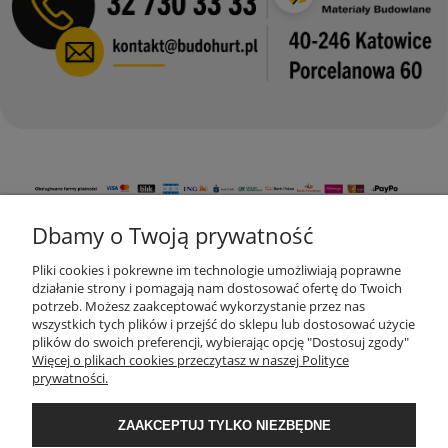
Dbamy o Twoją prywatność
KONTAKT
Pliki cookies i pokrewne im technologie umożliwiają poprawne
działanie strony i pomagają nam dostosować ofertę do Twoich
potrzeb. Możesz zaakceptować wykorzystanie przez nas
wszystkich tych plików i przejść do sklepu lub dostosować użycie
MOJE KONTO
plików do swoich preferencji, wybierając opcję "Dostosuj zgody"
Więcej o plikach cookies przeczytasz w naszej Polityce
prywatności.
AKTUALNOŚCI
ZAAKCEPTUJ TYLKO NIEZBĘDNE