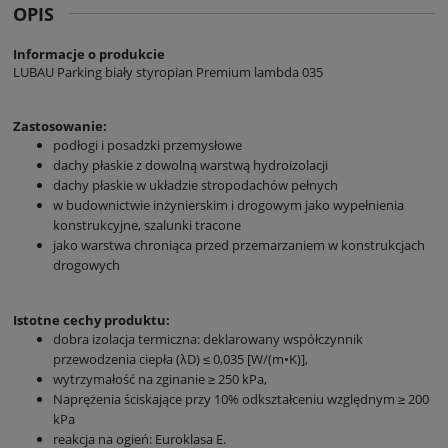
OPIS
Informacje o produkcie
LUBAU Parking biały styropian Premium lambda 035
Zastosowanie:
podłogi i posadzki przemysłowe
dachy płaskie z dowolną warstwą hydroizolacji
dachy płaskie w układzie stropodachów pełnych
w budownictwie inżynierskim i drogowym jako wypełnienia
konstrukcyjne, szalunki tracone
jako warstwa chroniąca przed przemarzaniem w konstrukcjach
drogowych
Istotne cechy produktu:
dobra izolacja termiczna: deklarowany współczynnik
przewodzenia ciepła (λD) ≤ 0,035 [W/(m•K)],
wytrzymałość na zginanie ≥ 250 kPa,
Naprężenia ściskające przy 10% odkształceniu względnym ≥ 200
kPa
reakcja na ogień: Euroklasa E.