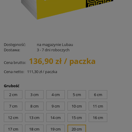
Dostępność:
na magazynie Lubau
Dostawa:
3 - 7 dni roboczych
136,90 zł / paczka
Cena brutto:
Cena netto:
111,30 zł / paczka
Grubość
2 cm
3 cm
4 cm
5 cm
6 cm
7 cm
8 cm
9 cm
10 cm
11 cm
12 cm
13 cm
14 cm
15 cm
16 cm
17 cm
18 cm
19 cm
20 cm