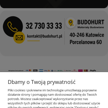
Dbamy o Twoją prywatność
KONTAKT
Pliki cookies i pokrewne im technologie umożliwiają poprawne
działanie strony i pomagają nam dostosować ofertę do Twoich
potrzeb. Możesz zaakceptować wykorzystanie przez nas
wszystkich tych plików i przejść do sklepu lub dostosować użycie
MOJE KONTO
plików do swoich preferencji, wybierając opcję "Dostosuj zgody"