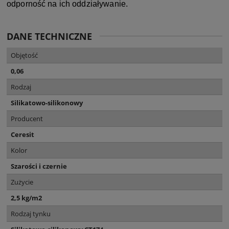
odporność na ich oddziaływanie.
DANE TECHNICZNE
Objętość
0,06
Rodzaj
Silikatowo-silikonowy
Producent
Ceresit
Kolor
Szarości i czernie
Zużycie
2,5 kg/m2
Rodzaj tynku