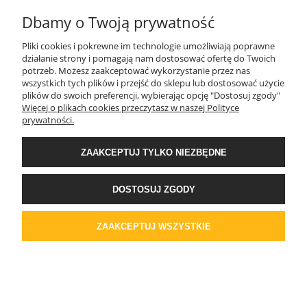
Dbamy o Twoją prywatność
Tynk silikat-silikon CT174 COLORADO 4 gr.A
Pliki cookies i pokrewne im technologie umożliwiają poprawne
działanie strony i pomagają nam dostosować ofertę do Twoich
1,5mm 25kg
potrzeb. Możesz zaakceptować wykorzystanie przez nas
wszystkich tych plików i przejść do sklepu lub dostosować użycie
186,84 zł
plików do swoich preferencji, wybierając opcję "Dostosuj zgody"
151,90 zł
Cena netto:
Więcej o plikach cookies przeczytasz w naszej Polityce
prywatności.
DO KOSZYKA
ZAAKCEPTUJ TYLKO NIEZBĘDNE
DOSTOSUJ ZGODY
ZAAKCEPTUJ WSZYSTKIE
Tynk silikat-silikon CT174 COLORADO 5 gr.A
1,5mm 25kg
184,72 zł
150,18 zł
Cena netto: