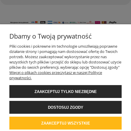
Dbamy o Twoją prywatność
KONTAKT
Pliki cookies i pokrewne im technologie umożliwiają poprawne
działanie strony i pomagają nam dostosować ofertę do Twoich
potrzeb. Możesz zaakceptować wykorzystanie przez nas
wszystkich tych plików i przejść do sklepu lub dostosować użycie
MOJE KONTO
plików do swoich preferencji, wybierając opcję "Dostosuj zgody"
Więcej o plikach cookies przeczytasz w naszej Polityce
prywatności.
AKTUALNOŚCI
ZAAKCEPTUJ TYLKO NIEZBĘDNE
DOSTAWA I PŁATNOŚĆ
DOSTOSUJ ZGODY
REGULAMINY
ZAAKCEPTUJ WSZYSTKIE