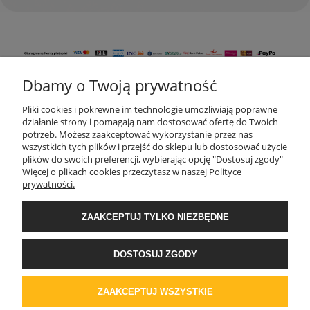
Dbamy o Twoją prywatność
KONTAKT
Pliki cookies i pokrewne im technologie umożliwiają poprawne
działanie strony i pomagają nam dostosować ofertę do Twoich
potrzeb. Możesz zaakceptować wykorzystanie przez nas
wszystkich tych plików i przejść do sklepu lub dostosować użycie
MOJE KONTO
plików do swoich preferencji, wybierając opcję "Dostosuj zgody"
Więcej o plikach cookies przeczytasz w naszej Polityce
prywatności.
AKTUALNOŚCI
ZAAKCEPTUJ TYLKO NIEZBĘDNE
DOSTAWA I PŁATNOŚĆ
DOSTOSUJ ZGODY
REGULAMINY
ZAAKCEPTUJ WSZYSTKIE