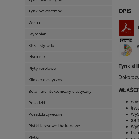
OPIS
Tynki wewnętrzne
Wełna
Styropian
XPS – styrodur
K
Płyta PIR
Tynk si
Płyty rezolowe
Dekoracy
Klinkier elastyczny
WŁAŚCIW
Beton architektoniczny elastyczny
wys
Posadzki
trw
wys
Posadzki żywiczne
sam
Płytki tarasowe i balkonowe
wys
bar
Płytki
odp