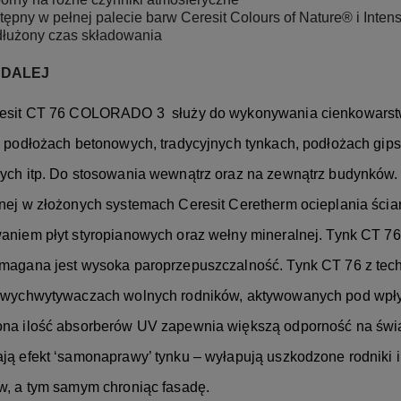
tępny w pełnej palecie barw Ceresit Colours of Nature® i Inten
łużony czas składowania
 DALEJ
esit CT 76 COLORADO 3 służy do wykonywania cienkowarst
, podłożach betonowych, tradycyjnych tynkach, podłożach gip
ych itp. Do stosowania wewnątrz oraz na zewnątrz budynków
nej w złożonych systemach Ceresit Ceretherm ocieplania ści
aniem płyt styropianowych oraz wełny mineralnej. Tynk CT 76
magana jest wysoka paroprzepuszczalność. Tynk CT 76 z tec
 wychwytywaczach wolnych rodników, aktywowanych pod wpływ
na ilość absorberów UV zapewnia większą odporność na świ
ją efekt ‘samonaprawy’ tynku – wyłapują uszkodzone rodniki i
w, a tym samym chroniąc fasadę.