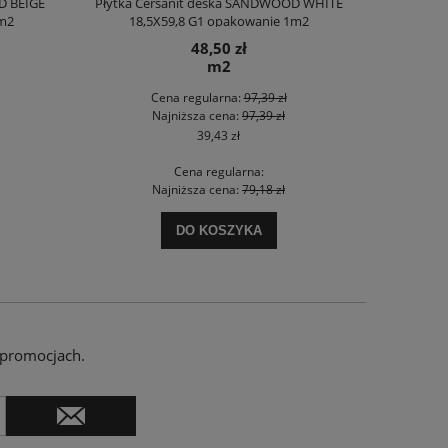
D BEIGE
Płytka Cersanit deska SANDWOOD WHITE
Płytka Ce
1m2
18,5X59,8 G1 opakowanie 1m2
MATT 1
48,50 zł
m2
Cena regularna:
97,39 zł
Najniższa cena:
97,39 zł
39,43 zł
Cena regularna:
Najniższa cena:
79,18 zł
DO KOSZYKA
 promocjach.