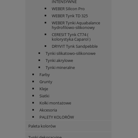
INTENSYWNE
WEBER Silicon Pro
WEBER Tynk TD 325
WEBER Tynki Aquabalance
hydrofilowo-silikonowy
CERESIT Tynk CT74 (
kolorystyka Caparol )
DRYVIT Tynk Sandpebble
Tynki silikatowo-silikonowe
Tynki akrylowe
Tynki mineralne
Farby
Grunty
Kleje
Siatki
Kołki montażowe
Akcesoria
PALETY KOLORÓW
Paleta kolorów
Tynki dekoracyjne