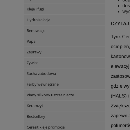
dos
Kleje i fugi
wyd
Hydroizolacja
CZYTAJ
Renowacje
Tynk Cer
Papa
ociepleń
Zaprawy
kartonow
Żywice
elewacyj
Sucha zabudowa
zastosow
Farby wewnętrzne
gdzie wy
Piany silikony uszczelniacze
(HALS) i
Keramzyt
Zwiększo
zapewnia
Bestsellery
polimeró
Ceresit kleje promocja