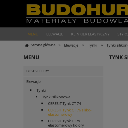
MENU
ELEWACJE
KLINKIER ELASTYCZNY
STYR
»
»
»
Strona główna
Elewacje
Tynki
Tynki siliko
MENU
TYNK S
BESTSELLERY
Elewacje
Tynki
Tynki silikonowe
CERESIT Tynk CT 74
CERESIT Tynk CT 76 siliko-
elastomerowy
CERESIT Tynk CT79
elastomerowy kolory