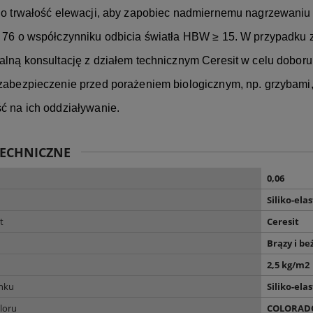
 o trwałość elewacji, aby zapobiec nadmiernemu nagrzewaniu s
 76 o współczynniku odbicia światła HBW ≥ 15. W przypadku 
alną konsultację z działem technicznym Ceresit w celu dobo
zabezpieczenie przed porażeniem biologicznym, np. grzybami,
ć na ich oddziaływanie.
TECHNICZNE
0,06
Siliko-el
t
Ceresit
Brązy i be
2,5 kg/m2
ynku
Siliko-el
loru
COLORAD