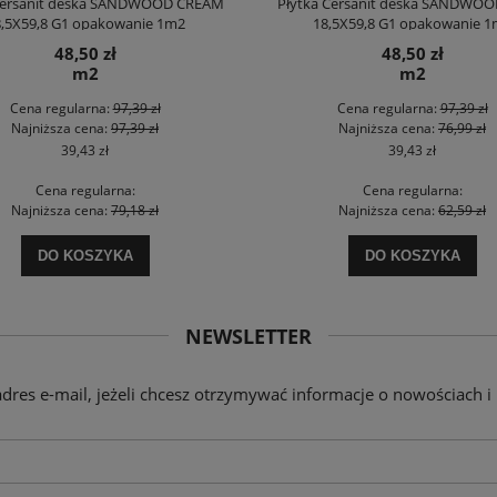
Cersanit deska SANDWOOD CREAM
Płytka Cersanit deska SANDWOO
,5X59,8 G1 opakowanie 1m2
18,5X59,8 G1 opakowanie 
48,50 zł
48,50 zł
m2
m2
Cena regularna:
97,39 zł
Cena regularna:
97,39 zł
Najniższa cena:
97,39 zł
Najniższa cena:
76,99 zł
39,43 zł
39,43 zł
Cena regularna:
Cena regularna:
Najniższa cena:
79,18 zł
Najniższa cena:
62,59 zł
DO KOSZYKA
DO KOSZYKA
NEWSLETTER
adres e-mail, jeżeli chcesz otrzymywać informacje o nowościach i