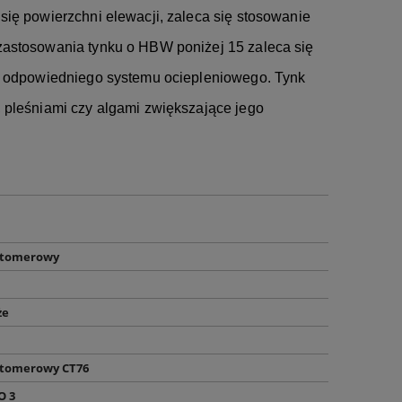
ię powierzchni elewacji, zaleca się stosowanie
zastosowania tynku o HBW poniżej 15 zaleca się
ru odpowiedniego systemu ociepleniowego. Tynk
 pleśniami czy algami zwiększające jego
astomerowy
że
astomerowy CT76
O 3