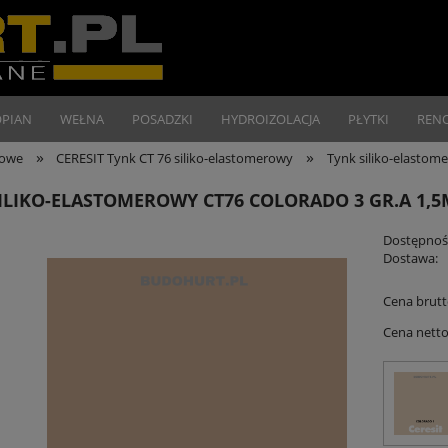
OPIAN
WEŁNA
POSADZKI
HYDROIZOLACJA
PŁYTKI
REN
»
»
nowe
CERESIT Tynk CT 76 siliko-elastomerowy
Tynk siliko-elasto
ILIKO-ELASTOMEROWY CT76 COLORADO 3 GR.A 1,
Dostępnoś
Dostawa:
Cena brutt
Cena netto