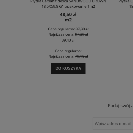
OD BEIGE MATT
Płytka Cersanit deska SANDWOOD BROWN
Płytka 
 1m2
18,5X59,8 G1 opakowanie 1m2
18
48,50 zł
m2
ł
Cena regularna:
97,39 zł
ł
Najniższa cena:
97,39 zł
39,43 zł
Cena regularna:
ł
Najniższa cena:
79,18 zł
DO KOSZYKA
Podaj swój 