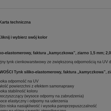
Karta techniczna
liknij i wybierz swój kolor
liko-elastomerowy, faktura „kamyczkowa”, ziarno 1,5 mm
jny tynk cienkowarstwowy ze zwiększoną odpornością na UV 
OŚCI Tynk siliko-elastomerowy, faktura „kamyczkowa”, 
oka odporność na UV
ałość powierzchni z efektem samonaprawy
oka stabilność koloru
oczyszczący (wysoce odporny na zabrudzenia)
oce elastyczny i odporny na uderzenia
dzo niska nasiąkliwość i wysoka paroprzepuszczalność
orny na różne czynniki atmosferyczne