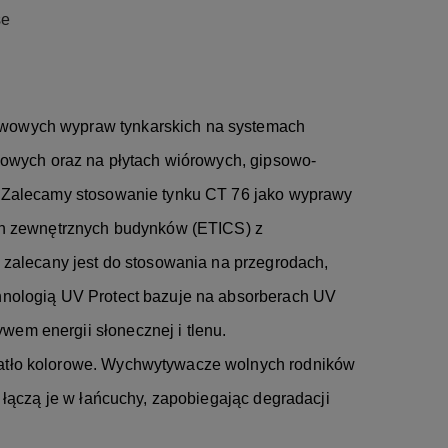
se
wowych wypraw tynkarskich na systemach
sowych oraz na płytach wiórowych, gipsowo-
. Zalecamy stosowanie tynku CT 76 jako wyprawy
an zewnętrznych budynków (ETICS) z
 zalecany jest do stosowania na przegrodach,
hnologią UV Protect bazuje na absorberach UV
em energii słonecznej i tlenu.
atło kolorowe. Wychwytywacze wolnych rodników
 łączą je w łańcuchy, zapobiegając degradacji