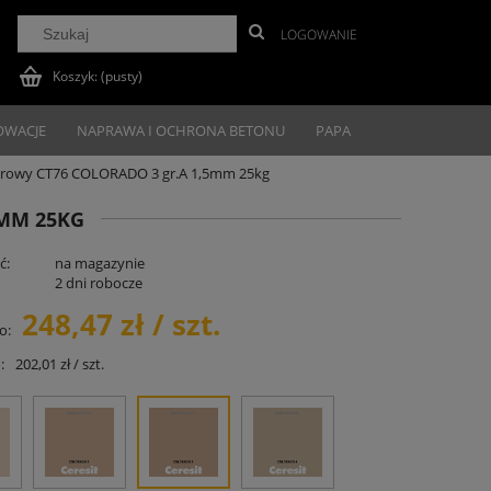
LOGOWANIE
Koszyk:
(pusty)
OWACJE
NAPRAWA I OCHRONA BETONU
PAPA
merowy CT76 COLORADO 3 gr.A 1,5mm 25kg
5MM 25KG
ć:
na magazynie
2 dni robocze
248,47 zł / szt.
o:
:
202,01 zł / szt.