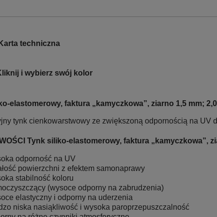
Karta techniczna
liknij i wybierz swój kolor
iko-elastomerowy, faktura „kamyczkowa”, ziarno 1,5 mm;
jny tynk cienkowarstwowy ze zwiększoną odpornością na UV 
OŚCI Tynk siliko-elastomerowy, faktura „kamyczkowa”, 
oka odporność na UV
ałość powierzchni z efektem samonaprawy
oka stabilność koloru
oczyszczący (wysoce odporny na zabrudzenia)
oce elastyczny i odporny na uderzenia
dzo niska nasiąkliwość i wysoka paroprzepuszczalność
orny na różne czynniki atmosferyczne