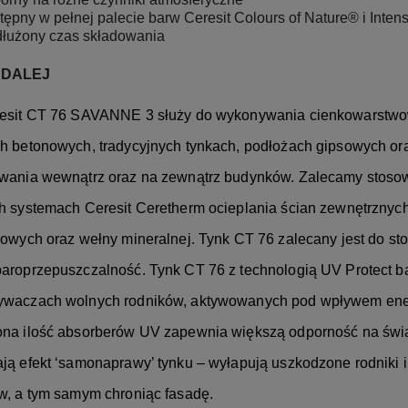
tępny w pełnej palecie barw Ceresit Colours of Nature® i Inten
łużony czas składowania
 DALEJ
esit CT 76 SAVANNE 3 służy do wykonywania cienkowarstwow
h betonowych, tradycyjnych tynkach, podłożach gipsowych ora
wania wewnątrz oraz na zewnątrz budynków. Zalecamy stosow
h systemach Ceresit Ceretherm ocieplania ścian zewnętrznyc
nowych oraz wełny mineralnej. Tynk CT 76 zalecany jest do s
aroprzepuszczalność. Tynk CT 76 z technologią UV Protect b
waczach wolnych rodników, aktywowanych pod wpływem energi
na ilość absorberów UV zapewnia większą odporność na świ
ją efekt ‘samonaprawy’ tynku – wyłapują uszkodzone rodniki i
w, a tym samym chroniąc fasadę.