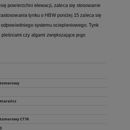
ię powierzchni elewacji, zaleca się stosowanie
zastosowania tynku o HBW poniżej 15 zaleca się
ru odpowiedniego systemu ociepleniowego. Tynk
 pleśniami czy algami zwiększające jego
astomerowy
pomarańcz
astomerowy CT76
3