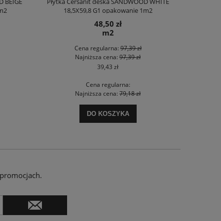
D BEIGE
Płytka Cersanit deska SANDWOOD WHITE
Płytka Ce
1m2
18,5X59,8 G1 opakowanie 1m2
MATT 1
48,50 zł
m2
Cena regularna:
97,39 zł
Najniższa cena:
97,39 zł
39,43 zł
Cena regularna:
Najniższa cena:
79,18 zł
DO KOSZYKA
 promocjach.