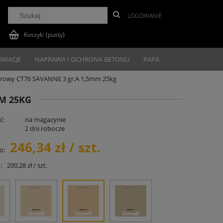
LOGOWANIE
Koszyk:
(pusty)
OWACJE
NAPRAWA I OCHRONA BETONU
PAPA
merowy CT76 SAVANNE 3 gr.A 1,5mm 25kg
MM 25KG
ć:
na magazynie
2 dni robocze
246,34 zł / szt.
o:
:
200,28 zł / szt.