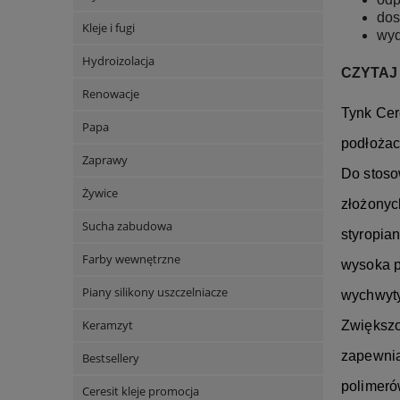
dos
Kleje i fugi
wyd
Hydroizolacja
CZYTAJ
Renowacje
Tynk Cer
Papa
podłożac
Zaprawy
Do stoso
Żywice
złożonyc
Sucha zabudowa
styropia
Farby wewnętrzne
wysoka p
Piany silikony uszczelniacze
wychwyty
Keramzyt
Zwiększo
zapewnia
Bestsellery
polimeró
Ceresit kleje promocja