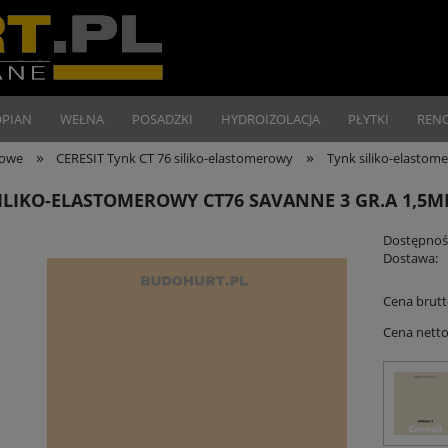
OPIAN
WEŁNA
POSADZKI
HYDROIZOLACJA
PŁYTKI
REN
»
»
nowe
CERESIT Tynk CT 76 siliko-elastomerowy
Tynk siliko-elasto
ILIKO-ELASTOMEROWY CT76 SAVANNE 3 GR.A 1,5
Dostępnoś
Dostawa:
Cena brutt
Cena netto