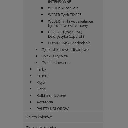
INTENSYWNE
WEBER Silicon Pro
WEBER Tynk TD 325
WEBER Tynki Aquabalance
hydrofilowo-silikonowy
CERESIT Tynk CT74 (
kolorystyka Caparol )
DRYVIT Tynk Sandpebble
Tynki silikatowo-silikonowe
Tynki akrylowe
Tynki mineralne
Farby
Grunty
Kleje
Siatki
Kołki montażowe
Akcesoria
PALETY KOLORÓW
Paleta kolorów
Tynki dekoracyjne