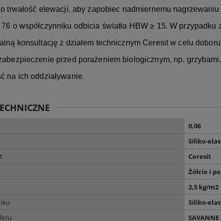
 o trwałość elewacji, aby zapobiec nadmiernemu nagrzewaniu s
 76 o współczynniku odbicia światła HBW ≥ 15. W przypadku 
alną konsultację z działem technicznym Ceresit w celu dobo
zabezpieczenie przed porażeniem biologicznym, np. grzybami,
ć na ich oddziaływanie.
TECHNICZNE
0,06
Siliko-el
t
Ceresit
Żółcie i 
2,5 kg/m2
ynku
Siliko-el
loru
SAVANNE 