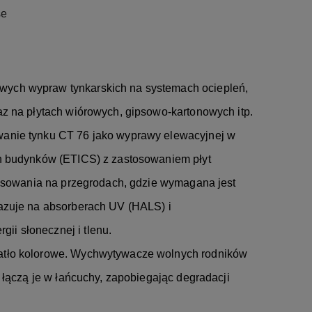
se
ych wypraw tynkarskich na systemach ociepleń,
z na płytach wiórowych, gipsowo-kartonowych itp.
anie tynku CT 76 jako wyprawy elewacyjnej w
h budynków (ETICS) z zastosowaniem płyt
tosowania na przegrodach, gdzie wymagana jest
azuje na absorberach UV (HALS) i
i słonecznej i tlenu.
atło kolorowe. Wychwytywacze wolnych rodników
 łączą je w łańcuchy, zapobiegając degradacji