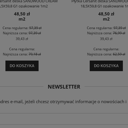
Cersanit deska SANDWOOD CREAM
Płytka Cersanit deska SANDWOO
,5X59,8 G1 opakowanie 1m2
18,5X59,8 G1 opakowanie 
48,50 zł
48,50 zł
m2
m2
Cena regularna:
97,39 zł
Cena regularna:
97,39 zł
Najniższa cena:
97,39 zł
Najniższa cena:
76,99 zł
39,43 zł
39,43 zł
Cena regularna:
Cena regularna:
Najniższa cena:
79,18 zł
Najniższa cena:
62,59 zł
DO KOSZYKA
DO KOSZYKA
NEWSLETTER
adres e-mail, jeżeli chcesz otrzymywać informacje o nowościach i