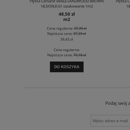
OD BEIGE MATT
Płytka Cersanit deska SANDWOOD BROWN
Płytka 
 1m2
18,5X59,8 G1 opakowanie 1m2
18
48,50 zł
m2
ł
Cena regularna:
97,39 zł
ł
Najniższa cena:
97,39 zł
39,43 zł
Cena regularna:
ł
Najniższa cena:
79,18 zł
DO KOSZYKA
Podaj swój 