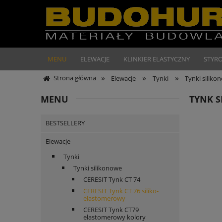
MENU
ELEWACJE
KLINKIER ELASTYCZNY
STYR
»
»
»
Strona główna
Elewacje
Tynki
Tynki siliko
MENU
TYNK S
BESTSELLERY
Elewacje
Tynki
Tynki silikonowe
CERESIT Tynk CT 74
CERESIT Tynk CT 76 siliko-
elastomerowy
CERESIT Tynk CT79
elastomerowy kolory