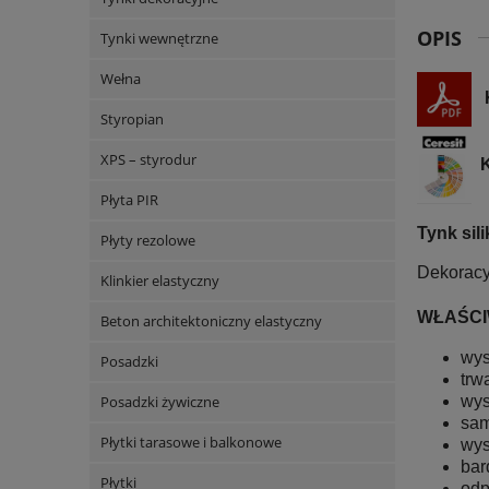
OPIS
Tynki wewnętrzne
Wełna
Styropian
XPS – styrodur
K
Płyta PIR
Tynk sil
Płyty rezolowe
Dekoracy
Klinkier elastyczny
WŁAŚCIW
Beton architektoniczny elastyczny
wys
Posadzki
trw
wys
Posadzki żywiczne
sam
Płytki tarasowe i balkonowe
wys
bar
Płytki
odp