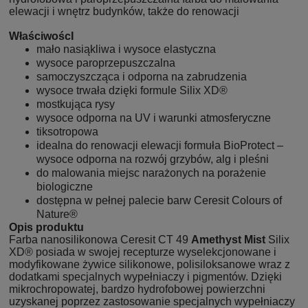
elewacji i wnętrz budynków, także do renowacji
WłaściwoścI
mało nasiąkliwa i wysoce elastyczna
wysoce paroprzepuszczalna
samoczyszcząca i odporna na zabrudzenia
wysoce trwała dzięki formule Silix XD®
mostkująca rysy
wysoce odporna na UV i warunki atmosferyczne
tiksotropowa
idealna do renowacji elewacji formuła BioProtect –
wysoce odporna na rozwój grzybów, alg i pleśni
do malowania miejsc narażonych na porażenie
biologiczne
dostępna w pełnej palecie barw Ceresit Colours of
Nature®
Opis produktu
Farba nanosilikonowa Ceresit CT 49
Amethyst Mist
Silix
XD® posiada w swojej recepturze wyselekcjonowane i
modyfikowane żywice silikonowe, polisiloksanowe wraz z
dodatkami specjalnych wypełniaczy i pigmentów. Dzięki
mikrochropowatej, bardzo hydrofobowej powierzchni
uzyskanej poprzez zastosowanie specjalnych wypełniaczy