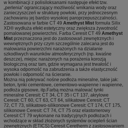
w kombinacji z polisiloksanami następuje efekt tzw.
„perlenia” ograniczający możliwość wnikania wody oraz
zanieczyszczeń w strukturę powłoki, przy jednoczesnym
zachowaniu jej bardzo wysokiej paroprzepuszczalności.
Zastosowana w farbie CT 49
Amethyst Mist
formuła Silix
XD® wydłuża efekt estetyczny oraz zwiększa żywotność
pomalowanej powierzchni. Farba Ceresit CT 49
Amethyst
Mist
przeznaczona jest do zastosowań zewnętrznych i
wewnętrznych przy czym szczególnie zalecana jest do
malowania powierzchni narażonych na działanie
szkodliwych warunków atmosferycznych (np. kwaśne
deszcze), miejsc narażonych na porażenia korozją
biologiczną oraz tam, gdzie wymagana jest trwałość i
wysoka odporność na zabrudzenia a także elastyczność
powłoki i odporność na ścieranie.
Można nią pokrywać nośne podłoża mineralne, takie jak:
beton, tynki cementowe, cementowo-wapienne i wapienne,
podłoża gipsowe, itp.Farbą można malować tynki
mineralne Ceresit:
CT 34
,
CT 35
i
CT 137
, akrylowe
Ceresit:
CT 60
, CT 63,
CT 64
, silikatowe Ceresit:
CT
72
,
CT 73
, silikatowo-silikonowe Ceresit:
CT 174
,
CT 175
,
silikonowe Ceresit:
CT 74
,
CT 75
oraz elastomerowy
Ceresit
CT 79
wykonane na tradycyjnych podłożach i
wchodzące w skład złożonych systemów ociepleń ścian
zewnętrznych (ETICS) Ceresit Ceretherm z zastosowaniem