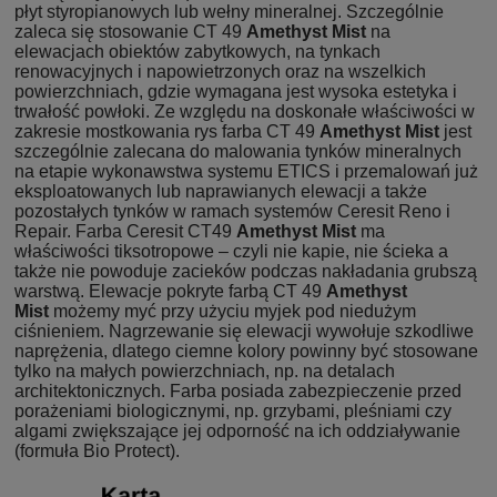
płyt styropianowych lub wełny mineralnej. Szczególnie
zaleca się stosowanie CT 49
Amethyst Mist
na
elewacjach obiektów zabytkowych, na tynkach
renowacyjnych i napowietrzonych oraz na wszelkich
powierzchniach, gdzie wymagana jest wysoka estetyka i
trwałość powłoki. Ze względu na doskonałe właściwości w
zakresie mostkowania rys farba CT 49
Amethyst Mist
jest
szczególnie zalecana do malowania tynków mineralnych
na etapie wykonawstwa systemu ETICS i przemalowań już
eksploatowanych lub naprawianych elewacji a także
pozostałych tynków w ramach systemów Ceresit Reno i
Repair. Farba Ceresit CT49
Amethyst Mist
ma
właściwości tiksotropowe – czyli nie kapie, nie ścieka a
także nie powoduje zacieków podczas nakładania grubszą
warstwą. Elewacje pokryte farbą CT 49
Amethyst
Mist
możemy myć przy użyciu myjek pod niedużym
ciśnieniem. Nagrzewanie się elewacji wywołuje szkodliwe
naprężenia, dlatego ciemne kolory powinny być stosowane
tylko na małych powierzchniach, np. na detalach
architektonicznych. Farba posiada zabezpieczenie przed
porażeniami biologicznymi, np. grzybami, pleśniami czy
algami zwiększające jej odporność na ich oddziaływanie
(formuła Bio Protect).