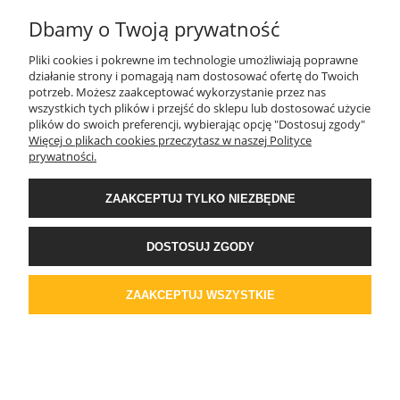
Dbamy o Twoją prywatność
Tynk silikonowy 321 gr.1 Sandpebble 1,6mm
Pliki cookies i pokrewne im technologie umożliwiają poprawne
24.72kg
działanie strony i pomagają nam dostosować ofertę do Twoich
potrzeb. Możesz zaakceptować wykorzystanie przez nas
379,39 zł
wszystkich tych plików i przejść do sklepu lub dostosować użycie
308,45 zł
Cena netto:
plików do swoich preferencji, wybierając opcję "Dostosuj zgody"
Więcej o plikach cookies przeczytasz w naszej Polityce
DO KOSZYKA
prywatności.
ZAAKCEPTUJ TYLKO NIEZBĘDNE
Tynk silikonowy 322 gr.1 Sandpebble 1,6mm
DOSTOSUJ ZGODY
24.72kg
ZAAKCEPTUJ WSZYSTKIE
379,39 zł
308,45 zł
Cena netto:
DO KOSZYKA