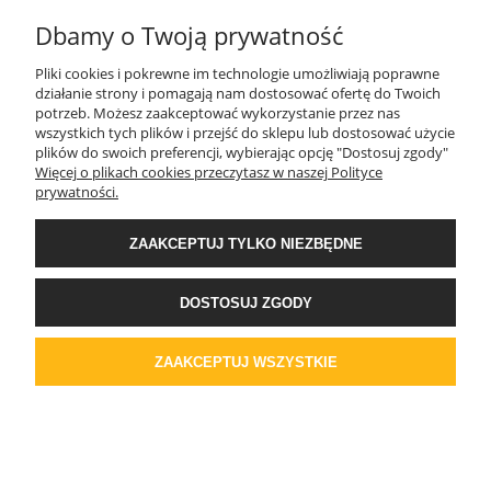
Dbamy o Twoją prywatność
Pliki cookies i pokrewne im technologie umożliwiają poprawne
działanie strony i pomagają nam dostosować ofertę do Twoich
Tynk silikonowy 516 gr.1 Sandpebble 1,6mm
potrzeb. Możesz zaakceptować wykorzystanie przez nas
wszystkich tych plików i przejść do sklepu lub dostosować użycie
24.72kg
plików do swoich preferencji, wybierając opcję "Dostosuj zgody"
Więcej o plikach cookies przeczytasz w naszej Polityce
379,39 zł
prywatności.
308,45 zł
Cena netto:
DO KOSZYKA
ZAAKCEPTUJ TYLKO NIEZBĘDNE
DOSTOSUJ ZGODY
Tynk silikonowy 517 gr.2 Sandpebble 1,6mm
ZAAKCEPTUJ WSZYSTKIE
24.72kg
400,38 zł
325,51 zł
Cena netto:
DO KOSZYKA