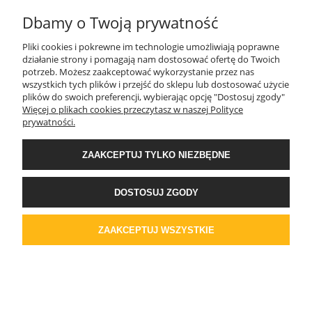
Dbamy o Twoją prywatność
Pliki cookies i pokrewne im technologie umożliwiają poprawne
Tynk silikonowy 516 gr.1 Sandpebble 1,6mm
działanie strony i pomagają nam dostosować ofertę do Twoich
potrzeb. Możesz zaakceptować wykorzystanie przez nas
24.72kg
wszystkich tych plików i przejść do sklepu lub dostosować użycie
plików do swoich preferencji, wybierając opcję "Dostosuj zgody"
379,39 zł
Więcej o plikach cookies przeczytasz w naszej Polityce
308,45 zł
Cena netto:
prywatności.
DO KOSZYKA
ZAAKCEPTUJ TYLKO NIEZBĘDNE
DOSTOSUJ ZGODY
Tynk silikonowy 517 gr.2 Sandpebble 1,6mm
ZAAKCEPTUJ WSZYSTKIE
24.72kg
400,38 zł
325,51 zł
Cena netto:
DO KOSZYKA